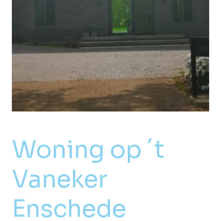
Woning op ´t
Vaneker
Enschede