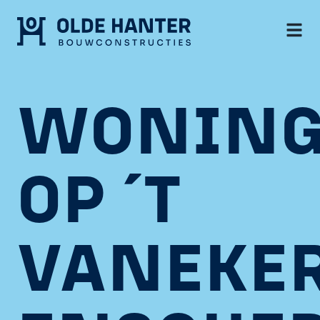
WONIN
OP ´T
VANEKE