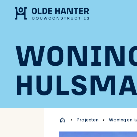
WONING
HULSMA
Projecten
Woning en k