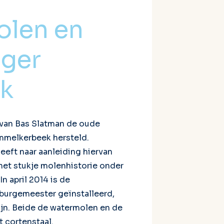
len en
iger
k
f van Bas Slatman de oude
melkerbeek hersteld.
eeft naar aanleiding hiervan
het stukje molenhistorie onder
n april 2014 is de
burgemeester geïnstalleerd,
ijn. Beide de watermolen en de
t cortenstaal.