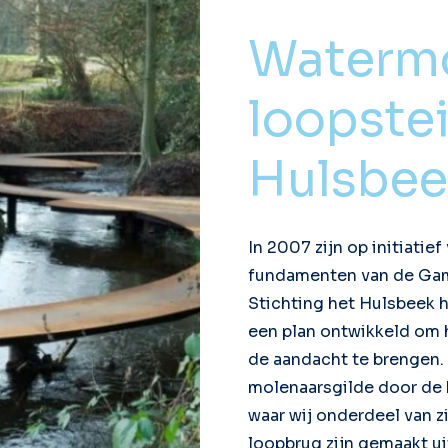
Watermo
loopste
Hulsbee
In 2007 zijn op initiatie
fundamenten van de Gam
Stichting het Hulsbeek h
een plan ontwikkeld om 
de aandacht te brengen. I
molenaarsgilde door de 
waar wij onderdeel van z
loopbrug zijn gemaakt ui